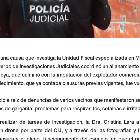
una causa que investiga la Unidad Fiscal especializada en M
uerpo de investigaciones Judiciales coordinó un allanamiento
ya, que culminó con la imputación del explotador comercial 
blecimiento, que ya contaba clausuras previas vigentes, fue vue
ció a raíz de denuncias de varios vecinos que manifestaron se
s de garganta, problemas para respirar, tos, cefaleas e irritac
 realizar de tareas de investigación, la Dra. Cristina Lara
un drone por parte del CIJ, y a través de las fotografías y
lausura y el pleno funcionamiento del espacio, en que el 