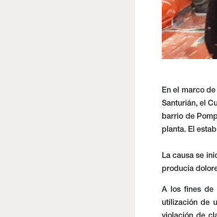
En el marco de 
Santurián, el C
barrio de Pompe
planta. El esta
La causa se ini
producía dolore
A los fines de
utilización de 
violación de c