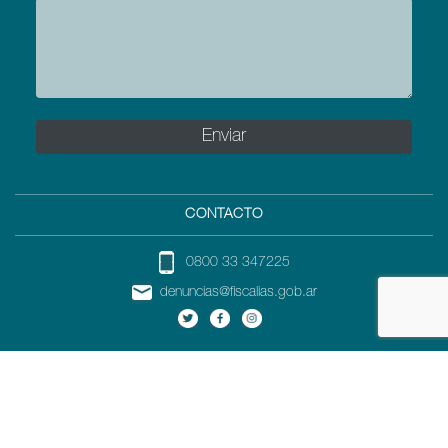
CONTACTO
0800 33 347225
denuncias@fiscalias.gob.ar
DIRECCIÓN
Av. Paseo Colón Nº 1333 (C1063ADA)
Ciudad Autónoma de Buenos Aires