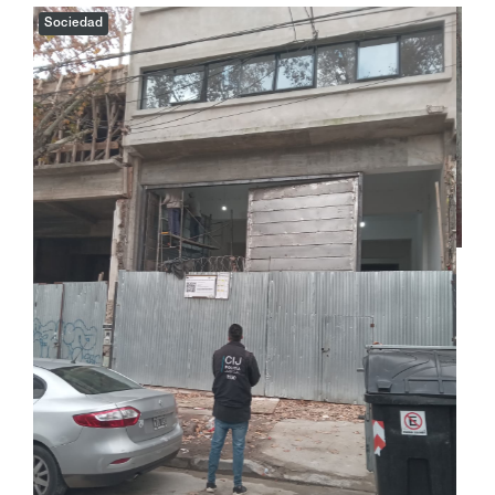
Sociedad
El procedimiento fue realizado por personal del
Cuerpo de Investigaciones Judiciales (CIJ) del
Ministerio Público Fiscal de la Ciudad, la Comisaría
7C de la Policía de la Ciudad, la Dirección General
de Fiscalización y Control (DGFYCO) del GCBA, la
Unidad Operativa de Fiscalización Integral (UOFI), y
la Dirección General de Guardia de Auxilio y
Emergencias.