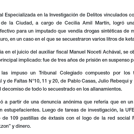
l Especializada en la Investigación de Delitos vinculados c
l de la Ciudad, a cargo de Cecilia Amil Martín, logró u
fectivo para un imputado que vendía drogas sintéticas de 
Luro, en un caso en el que se secuestraron varios litros de ket
a en el juicio del auxiliar fiscal Manuel Noceti Achával, se
rincipal implicado: fue de tres años de prisión en suspenso 
las impuso un Tribunal Colegiado compuesto por los t
 y de Faltas N°10, 11 y 20, de Pablo Casas, Julio Rebequi y
l decomiso de todo lo secuestrado en los allanamientos.
ció a partir de una denuncia anónima que refería que en un 
n estupefacientes. Luego de tareas de investigación, la UFE
o de 109 pastillas de éxtasis con el logo de la red socia
kzon” y dinero.