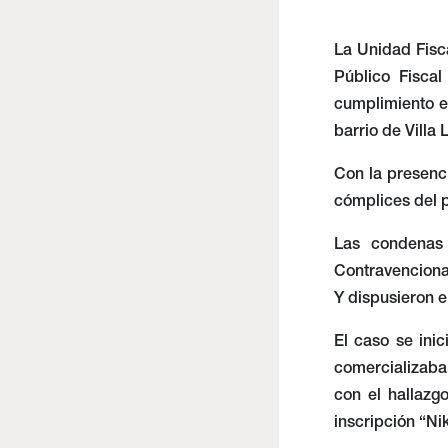
La Unidad Fisca
Público Fisca
cumplimiento e
barrio de Villa 
Con la presenci
cómplices del p
Las condenas 
Contravencional
Y dispusieron e
El caso se ini
comercializaba
con el hallazg
inscripción “Ni