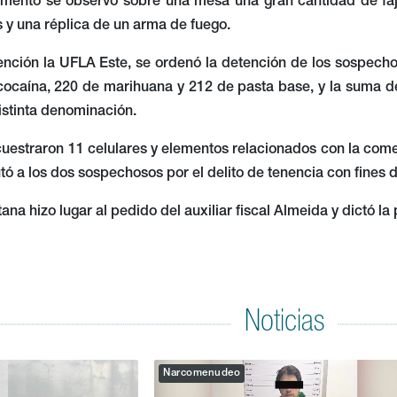
mento se observó sobre una mesa una gran cantidad de fajo
 y una réplica de un arma de fuego.
ención la UFLA Este, se ordenó la detención de los sospecho
cocaína, 220 de marihuana y 212 de pasta base, y la suma de
distinta denominación.
estraron 11 celulares y elementos relacionados con la comer
tó a los dos sospechosos por el delito de tenencia con fines 
tana hizo lugar al pedido del auxiliar fiscal Almeida y dictó l
Noticias
Narcomenudeo