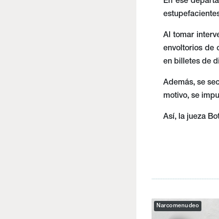
En ese departa
estupefacientes
Al tomar interv
envoltorios de 
en billetes de 
Además, se secu
motivo, se impu
Así, la jueza Bo
Narcomenudeo