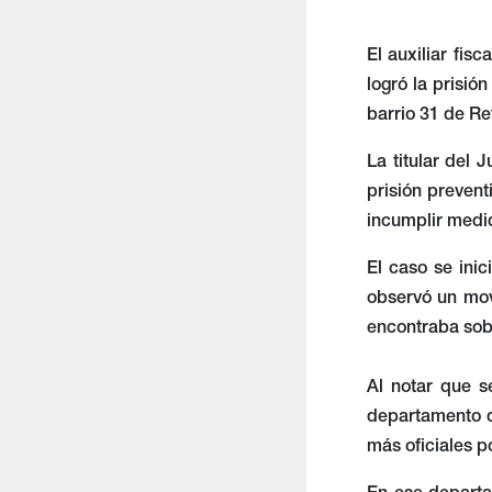
El auxiliar fis
logró la prisió
barrio 31 de Re
La titular del 
prisión prevent
incumplir medi
El caso se ini
observó un mov
encontraba sobr
Al notar que s
departamento d
más oficiales p