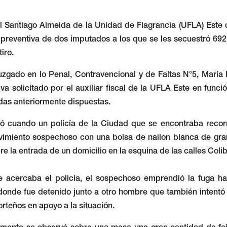
cal Santiago Almeida de la Unidad de Flagrancia (UFLA) Este 
n preventiva de dos imputados a los que se les secuestró 69
tiro.
Juzgado en lo Penal, Contravencional y de Faltas N°5, María
iva solicitado por el auxiliar fiscal de la UFLA Este en funci
das anteriormente dispuestas.
ció cuando un policía de la Ciudad que se encontraba recor
imiento sospechoso con una bolsa de nailon blanca de gr
e la entrada de un domicilio en la esquina de las calles Coli
e acercaba el policía, el sospechoso emprendió la fuga ha
onde fue detenido junto a otro hombre que también intentó h
orteños en apoyo a la situación.