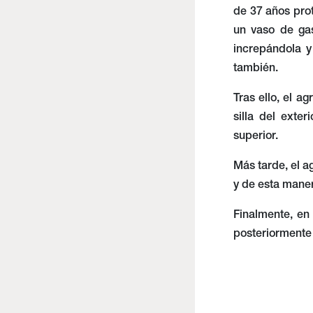
de 37 años prot
un vaso de gas
increpándola y
también.
Tras ello, el a
silla del exte
superior.
Más tarde, el a
y de esta maner
Finalmente, en
posteriormente