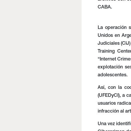
archivos con co
CABA.
La operación s
Unidos en Arge
Judiciales (CIJ
Training Cente
“Internet Crime
explotación se
adolescentes.
Así, con la co
(UFEDyCI), a ca
usuarios radica
infracción al ar
Una vez identif