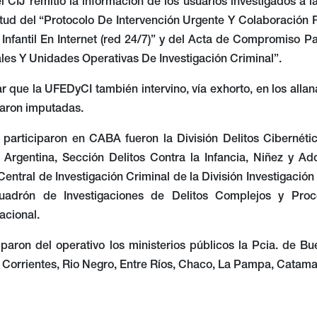
 CIJ remitió la información de los usuarios investigados a 
irtud del “Protocolo De Intervención Urgente Y Colaboració
Infantil En Internet (red 24/7)” y del Acta de Compromiso P
ales Y Unidades Operativas De Investigación Criminal”.
 que la UFEDyCI también intervino, vía exhorto, en los alla
taron imputadas.
 participaron en CABA fueron la División Delitos Cibernéti
l Argentina, Sección Delitos Contra la Infancia, Niñez y Ad
ntral de Investigación Criminal de la División Investigación 
cuadrón de Investigaciones de Delitos Complejos y Proc
acional.
iparon del operativo los ministerios públicos la Pcia. de B
, Corrientes, Rio Negro, Entre Ríos, Chaco, La Pampa, Catam