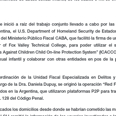
ntenidos de abuso sexual infantil, de los cuales 5 mil se e
e inició a raíz del trabajo conjunto llevado a cabo por l
ntina, el U.S. Department of Homeland Security de Estado
) del Ministerio Público Fiscal CABA, que facilitó la firma de 
r of Fox Valley Technical College, para poder utilizar el
s Against Children Child On-line Protection System” (ICACCO
xual infantil y colaborar con otras entidades en pos de la 
ordinación de la Unidad Fiscal Especializada en Delitos
rgo de la Dra. Daniela Dupuy, se originó la operación “Red Fe
dos en la Argentina, que utilizaron plataformas P2P para traf
t. 128 del Código Penal.
icados los domicilios desde donde se habrían cometido las ma