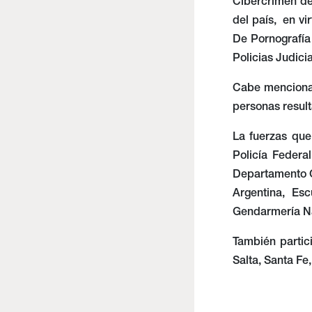
Cibercrimen del
del país, en v
De Pornografía 
Policias Judici
Cabe mencionar
personas resul
La fuerzas que
Policía Federa
Departamento Ce
Argentina, Es
Gendarmería N
También partic
Salta, Santa Fe