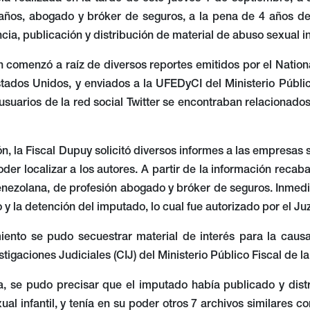
ños, abogado y bróker de seguros, a la pena de 4 años de 
ncia, publicación y distribución de material de abuso sexual in
n comenzó a raíz de diversos reportes emitidos por el Nation
ados Unidos, y enviados a la UFEDyCI del Ministerio Público
suarios de la red social Twitter se encontraban relacionados 
ión, la Fiscal Dupuy solicitó diversos informes a las empresas 
der localizar a los autores. A partir de la información reca
nezolana, de profesión abogado y bróker de seguros. Inmedia
 y la detención del imputado, lo cual fue autorizado por el Ju
iento se pudo secuestrar material de interés para la causa
tigaciones Judiciales (CIJ) del Ministerio Público Fiscal de l
, se pudo precisar que el imputado había publicado y distri
ual infantil, y tenía en su poder otros 7 archivos similares co