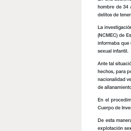
hombre de 34 a
delitos de tene
La investigació
(NCMEC) de Est
informaba que u
sexual infantil.
Ante tal situac
hechos, para po
nacionalidad ve
de allanamiento
En el procedim
Cuerpo de Inves
De esta manera
explotación sex