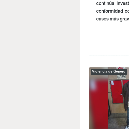
continúa inves
conformidad co
casos más grav
Violencia de Género