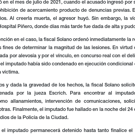
ó en el mes de julio de 2021, cuando el acusado ingresó por 
ohibición de acercamiento producto de denuncias previas. En
ños. Al creerla muerta, el agresor huyó. Sin embargo, la ví
Hospital Piñero, donde días más tarde fue dada de alta y pudo
ención en el caso, la fiscal Solano ordenó inmediatamente la 
 fines de determinar la magnitud de las lesiones. En virtud d
ada por alevosía y por el vínculo, en concurso real con el de
 el imputado había sido condenado en ejecución condicional 
 víctima.
os y dada la gravedad de los hechos, la fiscal Solano solicit
denada por la jueza Escrich. Para encontrar al imputad
omo allanamientos, intervención de comunicaciones, soli
 otras. Finalmente, el imputado fue hallado en la noche del 24 
dios de la Policía de la Ciudad.
 el imputado permanecerá detenido hasta tanto finalice el p