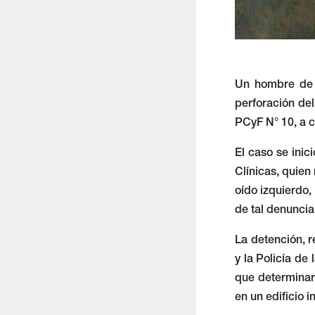
Un hombre de 
perforación del
PCyF N° 10, a c
El caso se inic
Clínicas, quien
oído izquierdo,
de tal denuncia,
La detención, r
y la Policía de
que determinar
en un edificio i