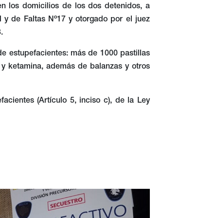
ción de 400 pastillas de éxtasis y más de
n vehículo detenido por la Policía de la
n los domicilios de los dos detenidos, a
l y de Faltas Nº17 y otorgado por el juez
.
de estupefacientes: más de 1000 pastillas
D y ketamina, además de balanzas y otros
ientes (Artículo 5, inciso c), de la Ley