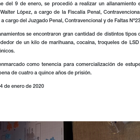
 Ministerio Público Fiscal de la Ciudad ordenara la incauta
una sustancia sintética conocida como cristal de MDMA, de u
e del 9 de enero, se procedió a realizar un allanamiento e
 Walter López, a cargo de la Fiscalía Penal, Contravenciona
 a cargo del Juzgado Penal, Contravencional y de Faltas Nº23
anamientos se encontraron gran cantidad de distintos tipos 
rededor de un kilo de marihuana, cocaína, troqueles de LS
ónicos.
enmarcado como tenencia para comercialización de estupefac
 pena de cuatro a quince años de prisión.
14 de enero de 2020